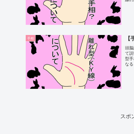
【
手相
頭脳
て説
型手
なる
スポ