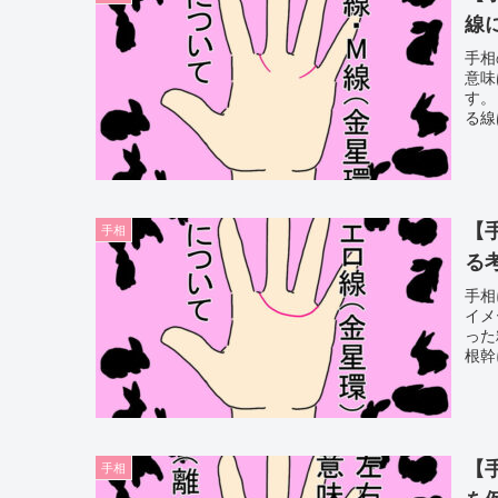
線
手相
意味
す。
る線
【
手相
る
手相
イメ
った
根幹
【
手相