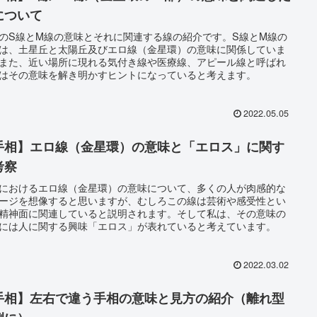
について
のS線とM線の意味とそれに関連する線の紹介です。S線とM線の
は、土星丘と太陽丘及びエロ線（金星環）の意味に関係していま
また、近い場所に現れる気付き線や医療線、アピール線と呼ばれ
はその意味を解き明かすヒントになっていると考えます。
2022.05.05
手相】エロ線（金星環）の意味と「エロス」に関す
考察
におけるエロ線（金星環）の意味について、多くの人が肉感的な
ージを想像すると思いますが、むしろこの線は芸術や感受性とい
精神面に関連していると説明されます。そして私は、その意味の
には人に関する興味「エロス」が表れていると考えています。
2022.03.02
手相】左右で違う手相の意味と見方の紹介（離れ型