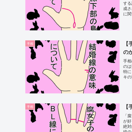
する
成さ
に関
こと
【
手相
の
手相
のは
特に
キの
更に
【
手相
「腐
が好
絶対
線の