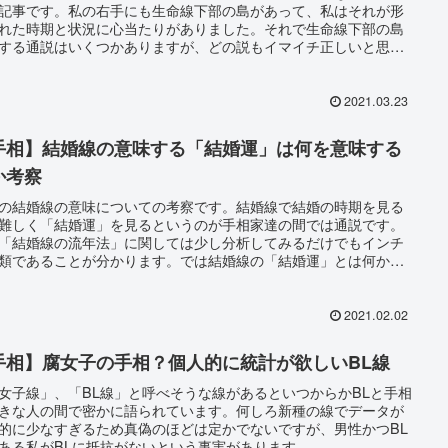
記事です。私の右手にも生命線下部の島があって、私はそれが形
れた時期と状況に心当たりがありました。それで生命線下部の島
する通説はいくつかありますが、どの説もイマイチ正しいと思う
が出来なかったのです。
2021.03.23
手相】結婚線の意味する「結婚運」は何を意味する
か考察
の結婚線の意味についての考察です。結婚線で結婚の時期を見る
難しく「結婚運」を見るというのが手相家達の間では通説です。
「結婚線の流年法」に関しては少し分析してみるだけでもインチ
類であることが分かります。では結婚線の「結婚運」とは何かを
考察します。
2021.02.02
手相】腐女子の手相？個人的に統計が欲しいBL線
女子線」、「BL線」と呼べそうな線があるといつからかBLと手相
きな人の間で密かに語られています。何しろ新種の線でデータが
的に少なすぎるため真偽のほどは定かでないですが、男性かつBL
ある私がBLに抵抗がないという事実があります。