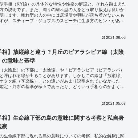
型手相（KY線）の具体的な特性や性格の解説と、それを踏まえた
方の説明です。また、周りの離れ型の人をどう取り扱えば良いか
明します。離れ型の人の中には居場所や興味が落ち着かない人も
すが、スティーブ・ジョブズのスピーチに生き方のヒントがあり
た。
2021.06.06
手相】放縦線と違う？月丘のビアラシビア線（太陰
）の意味と基準
（太陰丘）の下部に「太陰環」や「ビアラシビア（ビアラシバ）
と呼ばれる線が出ることがあります。しかしこの線は「放縦線」
オタク線（享楽線）」との違いがあまり説明されていなかった
鑑定・判断の基準が様々であったり、どういう手相なのかよく分
ない面があります。そこで、その意味やどの線を指すのか考察・
します。
2021.05.08
手相】生命線下部の島の意味に関する考察と私自身
観察
の生命線下部に現れる島の意味についての考察、私的な解釈に関