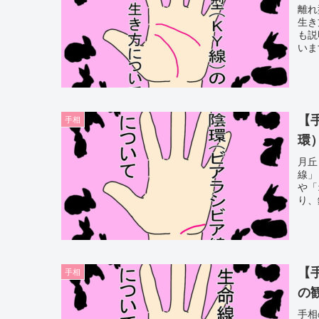
離れ
生き
も説
いま
まし
【
手相
環
月丘
線」
や「
り、
から
解説
【
手相
の
手相