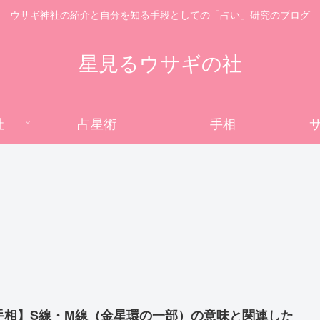
ウサギ神社の紹介と自分を知る手段としての「占い」研究のブログ
星見るウサギの社
社
占星術
手相
手相】S線・M線（金星環の一部）の意味と関連した