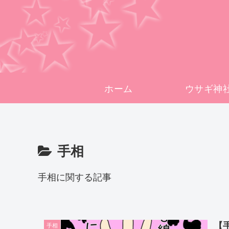
ホーム
ウサギ神
手相
手相に関する記事
【
手相