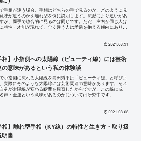
例に）
で手相が違う場合、手相はどちらの手で見るのか、どのように見
意味が違うのかを離れ型を例に説明します。流派により違いがあ
すが、両手で総合的に見るのは同じです。ただ、左右が同じ人は
に特性・才能が現れて、全く違う人は矛盾を抱える傾向にありま
2021.08.31
手相】小指側への太陽線（ビューティ線）には芸術
連の意味があるという私の体験談
で小指側に流れる太陽線を島田秀平は「ビューティ線」と呼びま
、実際にそのような太陽線には芸術関連の意味があります。それ
自身が太陽線が変わる瞬間を観察したからですが、この線に成
名声・金運という意味があるのかについては研究中です。
2021.08.08
手相】離れ型手相（KY線）の特性と生き方・取り扱
説明書