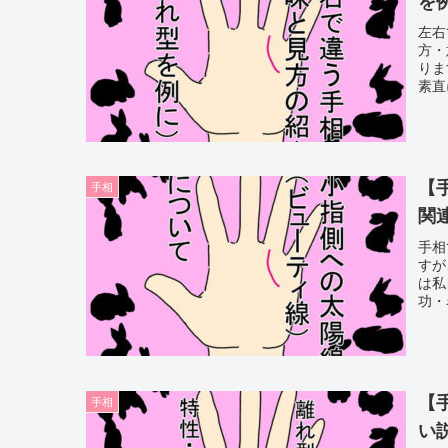
を
左右
方・
りま
素直
す。
【
手相
関
手相
すが
は私
功・
【
手相
い