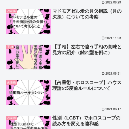
2022.08.29
マドモアゼル愛の月欠損説（月の
占星術
欠損）についての考察
2021.11.23
【手相】左右で違う手相の意味と
手相
見方の紹介（離れ型を例に）
2021.08.31
【占星術・ホロスコープ】ハウス
占星術
理論の5度前ルールについて
2021.06.17
性別（LGBT）でホロスコープの
占星術
読み方を変える違和感