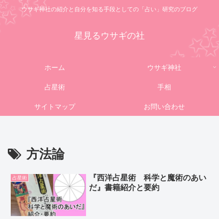
ウサギ神社の紹介と自分を知る手段としての「占い」研究のブログ
星見るウサギの社
ホーム
ウサギ神社
占星術
手相
サイトマップ
お問い合わせ
方法論
『西洋占星術 科学と魔術のあい
占星術
だ』書籍紹介と要約